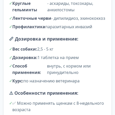
Круглые
- аскариды, токсокары,
гельминты
анкилостомы
Ленточные черви
- дипилидиоз, эхинококкоз
Профилактика
паразитарных инвазий
📏
Дозировка и применение:
Вес собаки:
2,5 - 5 кг
Дозировка:
1 таблетка на прием
Способ
внутрь, с кормом или
применения:
принудительно
Курс:
по назначению ветеринара
⚠️
Особенности применения:
✅ Можно применять щенкам с 8-недельного
возраста