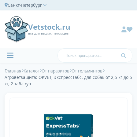
Санкт-Петербург
Vetstock.ru
все для ваших петомцев
Главная
Каталог
От паразитов
От гельминтов
Агроветзащита: OKVET, ЭкспрессТабс, для собак от 2,5 кг до 5
кг, 2 табл./уп