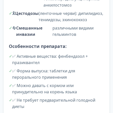
анкилостомоз
🎗️
Цестодозы
(ленточные черви): дипилидиоз,
тениидозы, эхинококкоз
🔄
Смешанные
различными видами
инвазии
гельминтов
Особенности препарата:
✅ Активные вещества: фенбендазол +
празиквантел
✅ Форма выпуска: таблетки для
перорального применения
✅ Можно давать с кормом или
принудительно на корень языка
✅ Не требует предварительной голодной
диеты